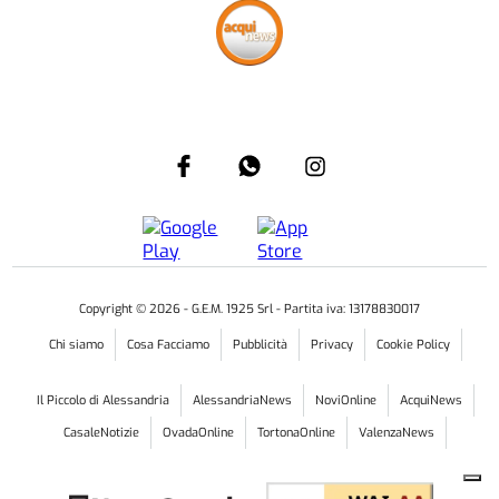
Copyright ©
2026
- G.E.M. 1925 Srl - Partita iva: 13178830017
Chi siamo
Cosa Facciamo
Pubblicità
Privacy
Cookie Policy
Il Piccolo di Alessandria
AlessandriaNews
NoviOnline
AcquiNews
CasaleNotizie
OvadaOnline
TortonaOnline
ValenzaNews