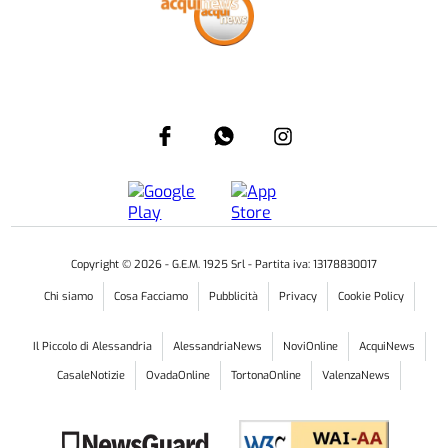
Copyright ©
2026
- G.E.M. 1925 Srl - Partita iva: 13178830017
Chi siamo
Cosa Facciamo
Pubblicità
Privacy
Cookie Policy
Il Piccolo di Alessandria
AlessandriaNews
NoviOnline
AcquiNews
CasaleNotizie
OvadaOnline
TortonaOnline
ValenzaNews