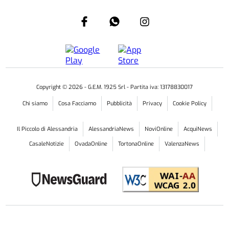
Copyright ©
2026
- G.E.M. 1925 Srl - Partita iva: 13178830017
Chi siamo
Cosa Facciamo
Pubblicità
Privacy
Cookie Policy
Il Piccolo di Alessandria
AlessandriaNews
NoviOnline
AcquiNews
CasaleNotizie
OvadaOnline
TortonaOnline
ValenzaNews