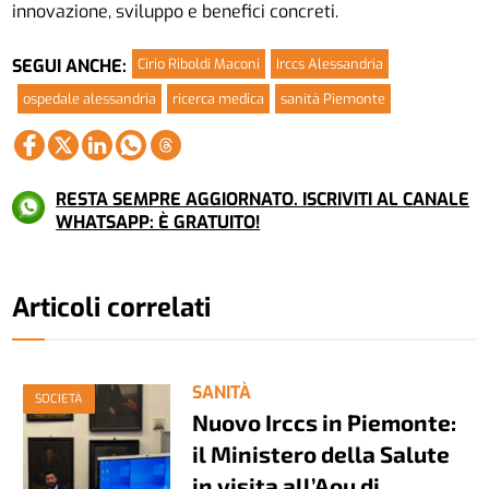
innovazione, sviluppo e benefici concreti.
Cirio Riboldi Maconi
Irccs Alessandria
SEGUI ANCHE:
ospedale alessandria
ricerca medica
sanità Piemonte
RESTA SEMPRE AGGIORNATO. ISCRIVITI AL CANALE
WHATSAPP: È GRATUITO!
Articoli correlati
SANITÀ
SOCIETÀ
Nuovo Irccs in Piemonte:
il Ministero della Salute
in visita all’Aou di