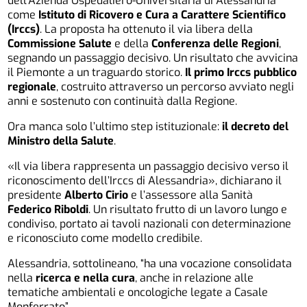
dell’Azienda Ospedaliero-Universitaria di Alessandria
come
Istituto di Ricovero e Cura a Carattere Scientifico
(Irccs)
. La proposta ha ottenuto il via libera della
Commissione Salute
e della
Conferenza delle Regioni
,
segnando un passaggio decisivo. Un risultato che avvicina
il Piemonte a un traguardo storico.
Il primo Irccs pubblico
regionale
, costruito attraverso un percorso avviato negli
anni e sostenuto con continuità dalla Regione.
Ora manca solo l’ultimo step istituzionale:
il decreto del
Ministro della Salute
.
«Il via libera rappresenta un passaggio decisivo verso il
riconoscimento dell’Irccs di Alessandria», dichiarano il
presidente
Alberto Cirio
e l’assessore alla Sanità
Federico Riboldi
. Un risultato frutto di un lavoro lungo e
condiviso, portato ai tavoli nazionali con determinazione
e riconosciuto come modello credibile.
Alessandria, sottolineano, “ha una vocazione consolidata
nella
ricerca e nella cura
, anche in relazione alle
tematiche ambientali e oncologiche legate a Casale
Monferrato”.