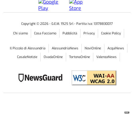
Copyright ©
2026
- G.E.M. 1925 Srl - Partita iva: 13178830017
Chi siamo
Cosa Facciamo
Pubblicità
Privacy
Cookie Policy
Il Piccolo di Alessandria
AlessandriaNews
NoviOnline
AcquiNews
CasaleNotizie
OvadaOnline
TortonaOnline
ValenzaNews