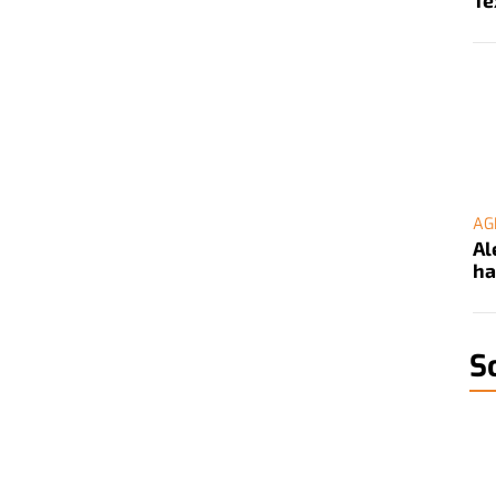
Te
AG
Al
ha
S