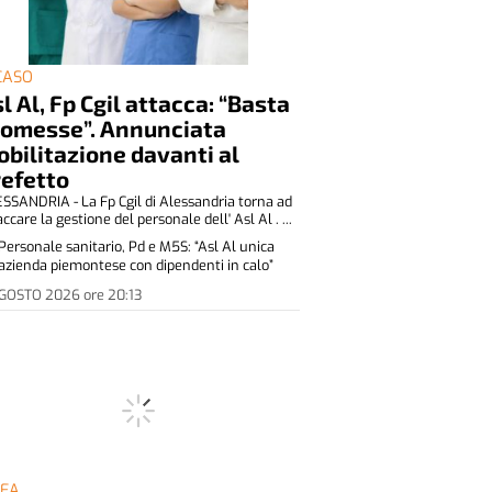
 CASO
l Al, Fp Cgil attacca: “Basta
romesse”. Annunciata
bilitazione davanti al
refetto
SSANDRIA - La Fp Cgil di Alessandria torna ad
accare la gestione del personale dell' Asl Al . ...
Personale sanitario, Pd e M5S: “Asl Al unica
azienda piemontese con dipendenti in calo”
AGOSTO 2026
ore
20:13
DEA