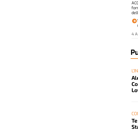
ACQ
for
del
4 
Pu
L'I
Al
Co
Lo
CO
Te
St