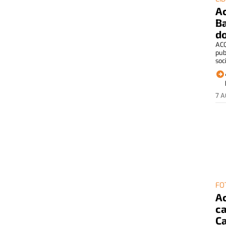
Ac
Ba
do
ACQ
pub
soci
7 
FO
Ac
ca
Ca