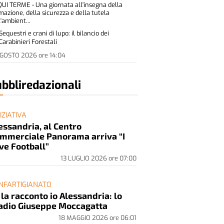
UI TERME - Una giornata all'insegna della
mazione, della sicurezza e della tutela
l'ambient...
Sequestri e crani di lupo: il bilancio dei
Carabinieri Forestali
AGOSTO 2026
ore
14:04
bbliredazionali
NIZIATIVA
essandria, al Centro
mmerciale Panorama arriva “I
ve Football”
13 LUGLIO 2026
ore
07:00
NFARTIGIANATO
 la racconto io Alessandria: lo
adio Giuseppe Moccagatta
18 MAGGIO 2026
ore
06:01