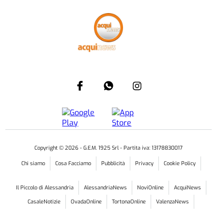
Copyright ©
2026
- G.E.M. 1925 Srl - Partita iva: 13178830017
Chi siamo
Cosa Facciamo
Pubblicità
Privacy
Cookie Policy
Il Piccolo di Alessandria
AlessandriaNews
NoviOnline
AcquiNews
CasaleNotizie
OvadaOnline
TortonaOnline
ValenzaNews