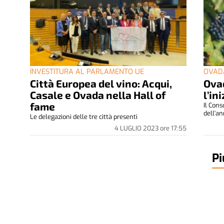
INVESTITURA AL PARLAMENTO UE
OVAD
Città Europea del vino: Acqui,
Ova
Casale e Ovada nella Hall of
l’in
fame
Il Cons
dell'an
Le delegazioni delle tre città presenti
4 LUGLIO 2023
ore
17:55
Pi