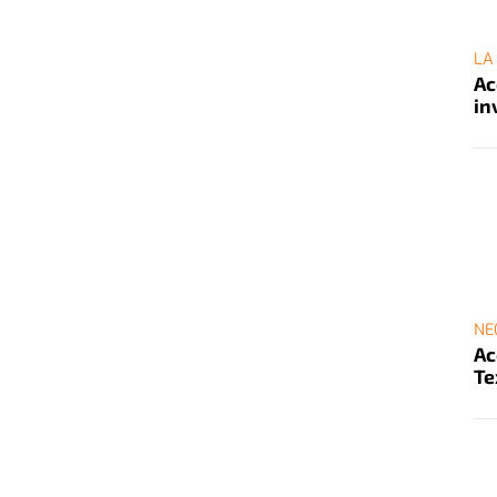
LA
Ac
in
NE
Ac
Te