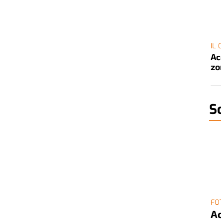
IL
Ac
zo
S
FO
Ac