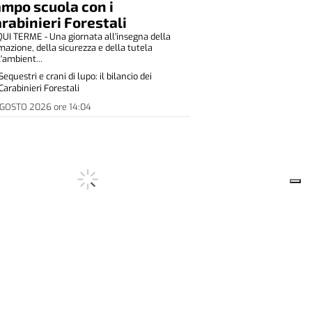
mpo scuola con i
rabinieri Forestali
UI TERME - Una giornata all'insegna della
mazione, della sicurezza e della tutela
l'ambient...
Sequestri e crani di lupo: il bilancio dei
Carabinieri Forestali
AGOSTO 2026
ore
14:04
CORD DI CONSENSI PER L'AIDO ALLA
ERA REGIONALE DELLO ZUCCHINO
valta Bormida, la prima Pro
co italiana Influencer del
ono
ALTA BORMIDA - Domenica 2 agosto in