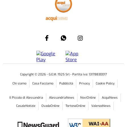
Copyright ©
2026
- G.E.M. 1925 Srl - Partita iva: 13178830017
Chi siamo
Cosa Facciamo
Pubblicità
Privacy
Cookie Policy
Il Piccolo di Alessandria
AlessandriaNews
NoviOnline
AcquiNews
CasaleNotizie
OvadaOnline
TortonaOnline
ValenzaNews