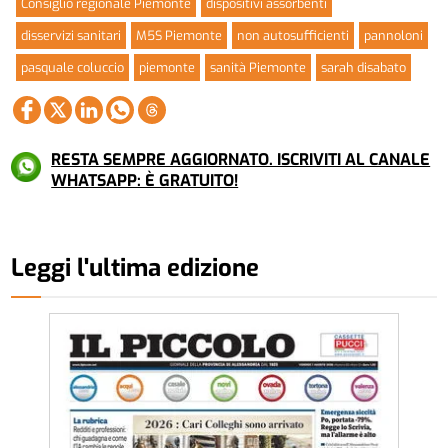
Consiglio regionale Piemonte
dispositivi assorbenti
disservizi sanitari
M5S Piemonte
non autosufficienti
pannoloni
pasquale coluccio
piemonte
sanità Piemonte
sarah disabato
RESTA SEMPRE AGGIORNATO. ISCRIVITI AL CANALE
WHATSAPP: È GRATUITO!
Leggi l'ultima edizione