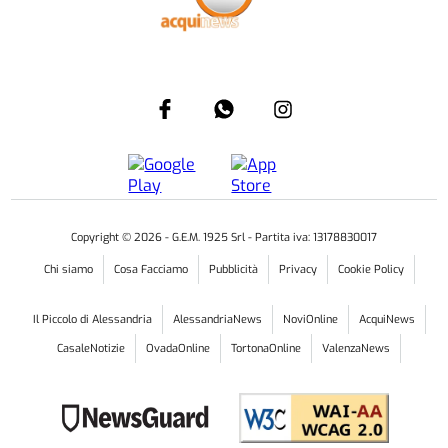
Copyright ©
2026
- G.E.M. 1925 Srl - Partita iva: 13178830017
Chi siamo
Cosa Facciamo
Pubblicità
Privacy
Cookie Policy
Il Piccolo di Alessandria
AlessandriaNews
NoviOnline
AcquiNews
CasaleNotizie
OvadaOnline
TortonaOnline
ValenzaNews