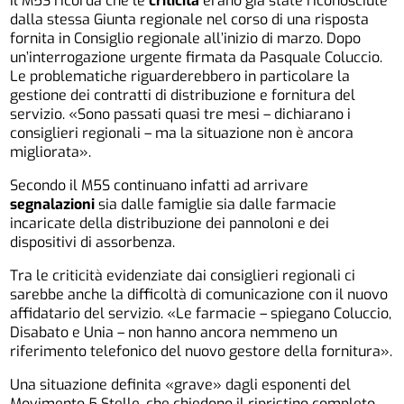
Il M5S ricorda che le
criticità
erano già state riconosciute
dalla stessa Giunta regionale nel corso di una risposta
fornita in Consiglio regionale all’inizio di marzo. Dopo
un’interrogazione urgente firmata da Pasquale Coluccio.
Le problematiche riguarderebbero in particolare la
gestione dei contratti di distribuzione e fornitura del
servizio. «Sono passati quasi tre mesi – dichiarano i
consiglieri regionali – ma la situazione non è ancora
migliorata».
Secondo il M5S continuano infatti ad arrivare
segnalazioni
sia dalle famiglie sia dalle farmacie
incaricate della distribuzione dei pannoloni e dei
dispositivi di assorbenza.
Tra le criticità evidenziate dai consiglieri regionali ci
sarebbe anche la difficoltà di comunicazione con il nuovo
affidatario del servizio. «Le farmacie – spiegano Coluccio,
Disabato e Unia – non hanno ancora nemmeno un
riferimento telefonico del nuovo gestore della fornitura».
Una situazione definita «grave» dagli esponenti del
Movimento 5 Stelle, che chiedono il ripristino completo