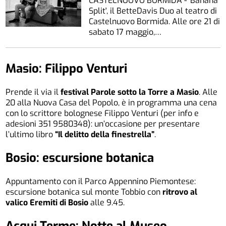
CASTELNUOVO BORMIDA - 'Banana
Split', il BetteDavis Duo al teatro di
Castelnuovo Bormida. Alle ore 21 di
sabato 17 maggio,…
Masio: Filippo Venturi
Prende il via il
festival Parole sotto la Torre a Masio
. Alle
20 alla Nuova Casa del Popolo, è in programma una cena
con lo scrittore bolognese Filippo Venturi (per info e
adesioni 351 9580348): un’occasione per presentare
l’ultimo libro
“Il delitto della finestrella”
.
Bosio: escursione botanica
Appuntamento con il Parco Appennino Piemontese:
escursione botanica sul monte Tobbio con
ritrovo al
valico Eremiti di Bosio
alle 9.45.
Acqui Terme: Notte al Museo