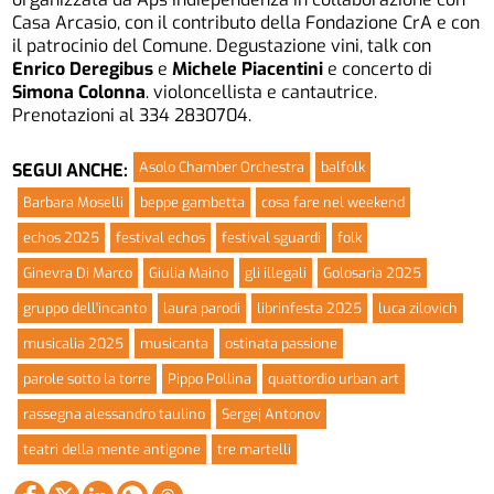
Casa Arcasio, con il contributo della Fondazione CrA e con
il patrocinio del Comune. Degustazione vini, talk con
Enrico Deregibus
e
Michele Piacentini
e concerto di
Simona Colonna
. violoncellista e cantautrice.
Prenotazioni al 334 2830704.
Asolo Chamber Orchestra
balfolk
SEGUI ANCHE:
Barbara Moselli
beppe gambetta
cosa fare nel weekend
echos 2025
festival echos
festival sguardi
folk
Ginevra Di Marco
Giulia Maino
gli illegali
Golosaria 2025
gruppo dell'incanto
laura parodi
librinfesta 2025
luca zilovich
musicalia 2025
musicanta
ostinata passione
parole sotto la torre
Pippo Pollina
quattordio urban art
rassegna alessandro taulino
Sergej Antonov
teatri della mente antigone
tre martelli