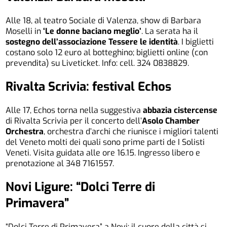
Alle 18, al teatro Sociale di Valenza, show di Barbara
Moselli in
‘Le donne baciano meglio’
. La serata ha il
sostegno dell’associazione Tessere le identità
. I biglietti
costano solo 12 euro al botteghino; biglietti online (con
prevendita) su Liveticket. Info: cell. 324 0838829.
Rivalta Scrivia: festival Echos
Alle 17, Echos torna nella suggestiva
abbazia cistercense
di Rivalta Scrivia per il concerto dell’
Asolo Chamber
Orchestra
, orchestra d’archi che riunisce i migliori talenti
del Veneto molti dei quali sono prime parti de I Solisti
Veneti. Visita guidata alle ore 16.15. Ingresso libero e
prenotazione al 348 7161557.
Novi Ligure: “Dolci Terre di
Primavera”
“Dolci Terre di Primavera” a Novi: il cuore della città si