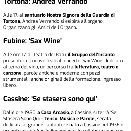
Tortona: Andrea Verrando
Alle 17, al
santuario Nostra Signora della Guardia di
Tortona
, Andrea Verrando si esibirà all’organo.
Organizzano gli Amici dell’Organo.
Fubine: ‘Sax Wine’
Alle ore 17, al Teatro dei Batù,
il Gruppo dell’Incanto
presenterà il nuovo teatralconcerto ‘Sax Wine’ dedicato
al tema del vino, un percorso fra
letteratura, teatro e
canzone
, parole antiche e moderne con pezzi
strumentali, anche originali della formazione. Ingresso
libero.
Cassine: ‘Se stasera sono qui’
Dalle ore 19.30,
a Casa Arcasio
, a Cassine, si terrà ‘Se
Stasera Sono Qui –
Tenco: Musica e Parole
’, serata
dedicata al grande cantautore nato a Cassine nel 1938 e
organizzata da Aps Indiependenza in collaborazione con