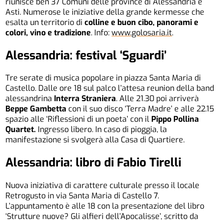
riunisce ben 37 Comuni delle province di Alessandria e
Asti. Numerose le iniziative della grande kermesse che
esalta un territorio di
colline e buon cibo, panorami e
colori, vino e tradizione
. Info:
www.golosaria.it
.
Alessandria: festival ‘Sguardi’
Tre serate di musica popolare in piazza Santa Maria di
Castello. Dalle ore 18 sul palco l’attesa reunion della band
alessandrina
Interra Straniera
. Alle 21.30 poi arriverà
Beppe Gambetta
con il suo disco ‘Terra Madre’ e alle 22.15
spazio alle ‘Riflessioni di un poeta’ con il
Pippo Pollina
Quartet.
Ingresso libero. In caso di pioggia, la
manifestazione si svolgerà alla Casa di Quartiere.
Alessandria: libro di Fabio Tirelli
Nuova iniziativa di carattere culturale presso il locale
Retrogusto in via Santa Maria di Castello 7.
L’appuntamento è alle 18 con la presentazione del libro
‘Strutture nuove? Gli alfieri dell’Apocalisse’, scritto da