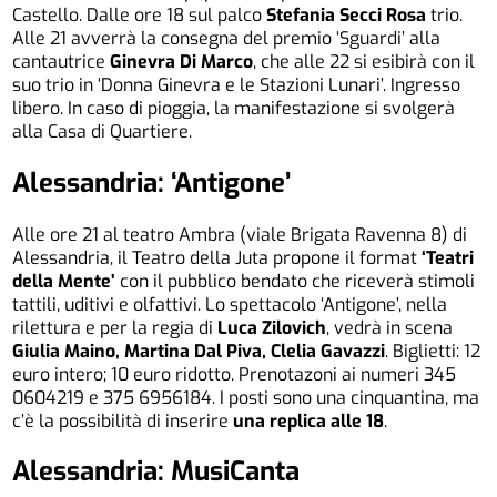
Castello. Dalle ore 18 sul palco
Stefania Secci Rosa
trio.
Alle 21 avverrà la consegna del premio ‘Sguardi’ alla
cantautrice
Ginevra Di Marco
, che alle 22 si esibirà con il
suo trio in ‘Donna Ginevra e le Stazioni Lunari’. Ingresso
libero. In caso di pioggia, la manifestazione si svolgerà
alla Casa di Quartiere.
Alessandria: ‘Antigone’
Alle ore 21 al teatro Ambra (viale Brigata Ravenna 8) di
Alessandria, il Teatro della Juta propone il format
‘Teatri
della Mente’
con il pubblico bendato che riceverà stimoli
tattili, uditivi e olfattivi. Lo spettacolo ‘Antigone’, nella
rilettura e per la regia di
Luca Zilovich
, vedrà in scena
Giulia Maino, Martina Dal Piva, Clelia Gavazzi
. Biglietti: 12
euro intero; 10 euro ridotto. Prenotazoni ai numeri 345
0604219 e 375 6956184. I posti sono una cinquantina, ma
c’è la possibilità di inserire
una replica alle 18
.
Alessandria: MusiCanta