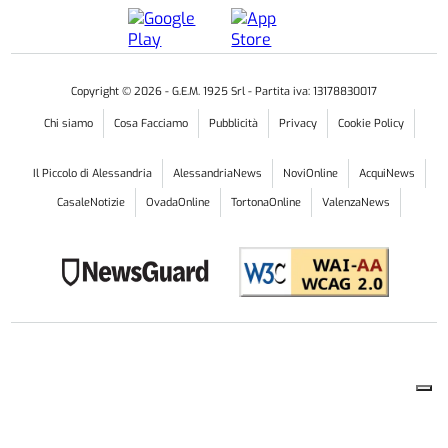
Copyright ©
2026
- G.E.M. 1925 Srl - Partita iva: 13178830017
Chi siamo
Cosa Facciamo
Pubblicità
Privacy
Cookie Policy
Il Piccolo di Alessandria
AlessandriaNews
NoviOnline
AcquiNews
CasaleNotizie
OvadaOnline
TortonaOnline
ValenzaNews