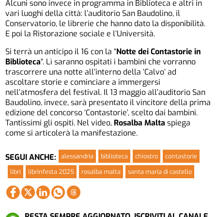
Alcuni sono invece in programma in Biblioteca e altri in
vari luoghi della città: l’auditorio San Baudolino, il
Conservatorio, le librerie che hanno dato la disponibilità.
E poi la Ristorazione sociale e l’Università.
Si terrà un anticipo il 16 con la “
Notte dei
Contastorie in
Biblioteca
“. Lì saranno ospitati i bambini che vorranno
trascorrere una notte all’interno della ‘Calvo’ ad
ascoltare storie e cominciare a immergersi
nell’atmosfera del festival. Il 13 maggio all’auditorio San
Baudolino, invece, sarà presentato il vincitore della prima
edizione del concorso ‘Contastorie’, scelto dai bambini.
Tantissimi gli ospiti. Nel video,
Rosalba Malta
spiega
come si articolerà la manifestazione.
alessandria
biblioteca
chiostro
contastorie
SEGUI ANCHE:
libri
librinfesta 2025
rosalba malta
santa maria di castello
RESTA SEMPRE AGGIORNATO. ISCRIVITI AL CANALE