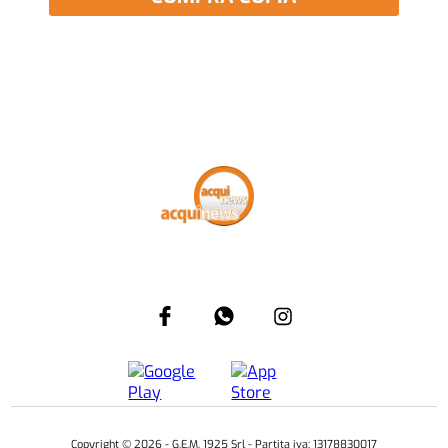
Copyright ©
2026
- G.E.M. 1925 Srl - Partita iva: 13178830017