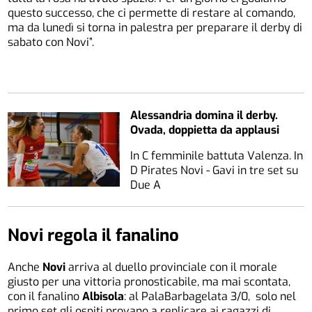
questo successo, che ci permette di restare al comando,
ma da lunedì si torna in palestra per preparare il derby di
sabato con Novi”.
Alessandria domina il derby.
Ovada, doppietta da applausi
In C femminile battuta Valenza. In
D Pirates Novi - Gavi in tre set su
Due A
Novi regola il fanalino
Anche
Novi
arriva al duello provinciale con il morale
giusto per una vittoria pronosticabile, ma mai scontata,
con il fanalino
Albisola
: al PalaBarbagelata 3/0, solo nel
primo set gli ospiti provano a replicare ai ragazzi di