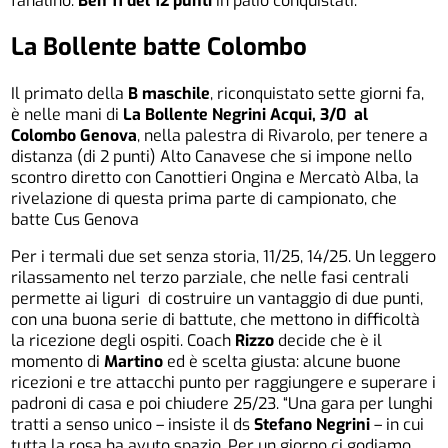
fanalino.
Ben 11 del 12 punti
in palio conquistati.
La Bollente batte Colombo
Il primato della
B maschile
, riconquistato sette giorni fa,
è nelle mani di
La Bollente Negrini Acqui,
3/0 al
Colombo Genova
, nella palestra di Rivarolo, per tenere a
distanza (di 2 punti) Alto Canavese che si impone nello
scontro diretto con Canottieri Ongina e Mercatò Alba, la
rivelazione di questa prima parte di campionato, che
batte Cus Genova
Per i termali due set senza storia, 11/25, 14/25. Un leggero
rilassamento nel terzo parziale, che nelle fasi centrali
permette ai liguri di costruire un vantaggio di due punti,
con una buona serie di battute, che mettono in difficoltà
la ricezione degli ospiti. Coach
Rizzo
decide che è il
momento di
Martino
ed è scelta giusta: alcune buone
ricezioni e tre attacchi punto per raggiungere e superare i
padroni di casa e poi chiudere 25/23. “Una gara per lunghi
tratti a senso unico – insiste il ds
Stefano Negrini
– in cui
tutta la rosa ha avuto spazio. Per un giorno ci godiamo