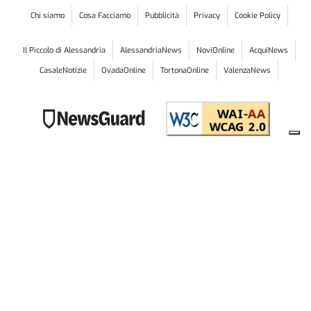
Chi siamo
Cosa Facciamo
Pubblicità
Privacy
Cookie Policy
Il Piccolo di Alessandria
AlessandriaNews
NoviOnline
AcquiNews
CasaleNotizie
OvadaOnline
TortonaOnline
ValenzaNews