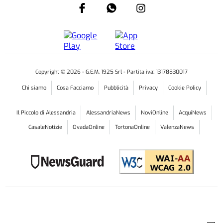
Copyright ©
2026
- G.E.M. 1925 Srl - Partita iva: 13178830017
Chi siamo
Cosa Facciamo
Pubblicità
Privacy
Cookie Policy
Il Piccolo di Alessandria
AlessandriaNews
NoviOnline
AcquiNews
CasaleNotizie
OvadaOnline
TortonaOnline
ValenzaNews