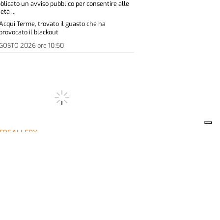
blicato un avviso pubblico per consentire alle
età ...
Acqui Terme, trovato il guasto che ha
provocato il blackout
AGOSTO 2026
ore
10:50
TOGALLERY
qui Terme, ragazzini al
mpo scuola con i
rabinieri Forestali
UI TERME - Una giornata all'insegna della
mazione, della sicurezza e della tutela
l'ambient...
Sequestri e crani di lupo: il bilancio dei
Carabinieri Forestali