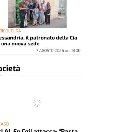
RICOLTURA
essandria, il patronato della Cia
 una nuova sede
7 AGOSTO 2026
ore
13:00
ocietà
 CASO
l Al, Fp Cgil attacca: “Basta