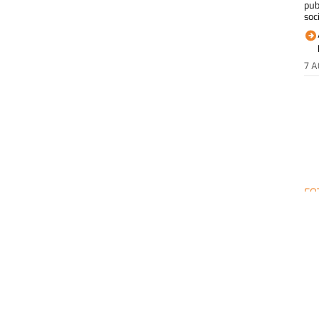
pub
soci
7 
FO
Ac
ca
Ca
ACQ
for
del