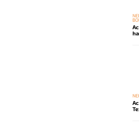
NE
BO
Ac
ha
NE
Ac
Te