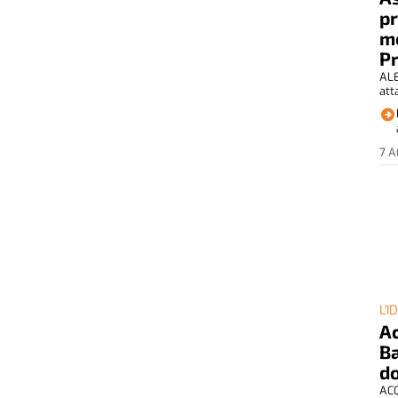
p
mo
P
ALE
att
7 
L'I
Ac
Ba
do
ACQ