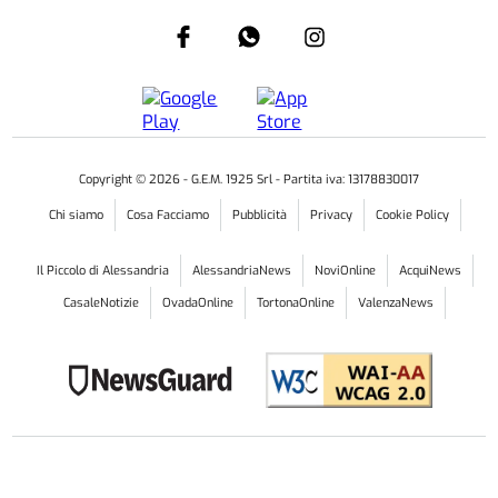
Copyright ©
2026
- G.E.M. 1925 Srl - Partita iva: 13178830017
Chi siamo
Cosa Facciamo
Pubblicità
Privacy
Cookie Policy
Il Piccolo di Alessandria
AlessandriaNews
NoviOnline
AcquiNews
CasaleNotizie
OvadaOnline
TortonaOnline
ValenzaNews