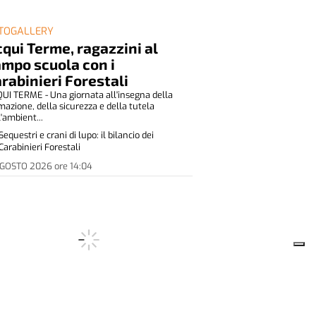
TOGALLERY
qui Terme, ragazzini al
mpo scuola con i
rabinieri Forestali
UI TERME - Una giornata all'insegna della
mazione, della sicurezza e della tutela
l'ambient...
Sequestri e crani di lupo: il bilancio dei
Carabinieri Forestali
AGOSTO 2026
ore
14:04
CORD DI CONSENSI PER L'AIDO ALLA
ERA REGIONALE DELLO ZUCCHINO