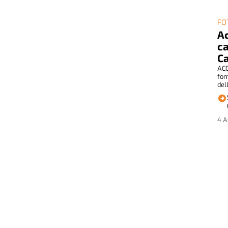
FO
Ac
ca
Ca
ACQ
for
del
4 
RE
FI