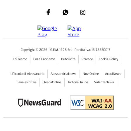
Copyright ©
2026
- G.E.M. 1925 Srl - Partita iva: 13178830017
Chi siamo
Cosa Facciamo
Pubblicità
Privacy
Cookie Policy
Il Piccolo di Alessandria
AlessandriaNews
NoviOnline
AcquiNews
CasaleNotizie
OvadaOnline
TortonaOnline
ValenzaNews