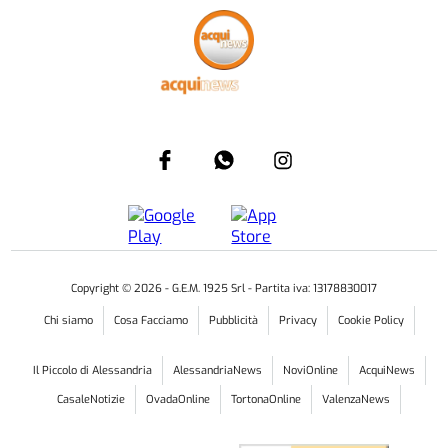
Copyright ©
2026
- G.E.M. 1925 Srl - Partita iva: 13178830017
Chi siamo
Cosa Facciamo
Pubblicità
Privacy
Cookie Policy
Il Piccolo di Alessandria
AlessandriaNews
NoviOnline
AcquiNews
CasaleNotizie
OvadaOnline
TortonaOnline
ValenzaNews