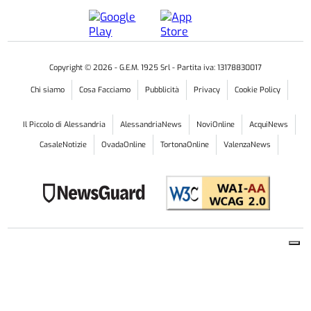
Copyright ©
2026
- G.E.M. 1925 Srl - Partita iva: 13178830017
Chi siamo
Cosa Facciamo
Pubblicità
Privacy
Cookie Policy
Il Piccolo di Alessandria
AlessandriaNews
NoviOnline
AcquiNews
CasaleNotizie
OvadaOnline
TortonaOnline
ValenzaNews