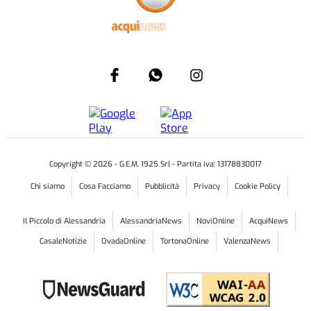
Copyright ©
2026
- G.E.M. 1925 Srl - Partita iva: 13178830017
Chi siamo
Cosa Facciamo
Pubblicità
Privacy
Cookie Policy
Il Piccolo di Alessandria
AlessandriaNews
NoviOnline
AcquiNews
CasaleNotizie
OvadaOnline
TortonaOnline
ValenzaNews