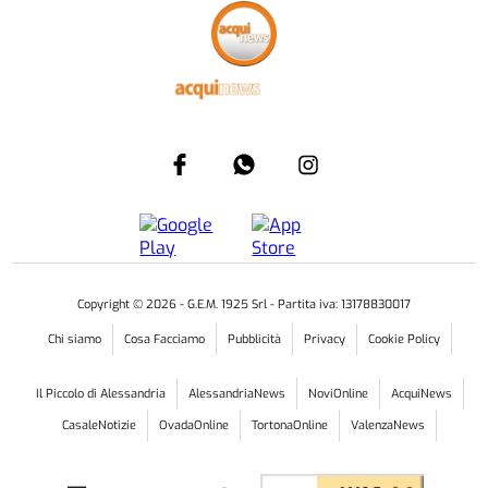
Copyright ©
2026
- G.E.M. 1925 Srl - Partita iva: 13178830017
Chi siamo
Cosa Facciamo
Pubblicità
Privacy
Cookie Policy
Il Piccolo di Alessandria
AlessandriaNews
NoviOnline
AcquiNews
CasaleNotizie
OvadaOnline
TortonaOnline
ValenzaNews