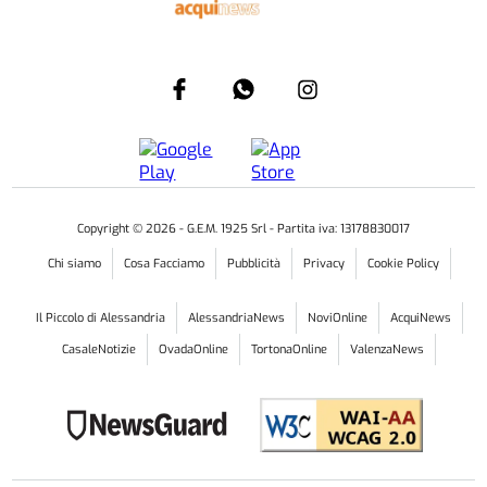
Copyright ©
2026
- G.E.M. 1925 Srl - Partita iva: 13178830017
Chi siamo
Cosa Facciamo
Pubblicità
Privacy
Cookie Policy
Il Piccolo di Alessandria
AlessandriaNews
NoviOnline
AcquiNews
CasaleNotizie
OvadaOnline
TortonaOnline
ValenzaNews