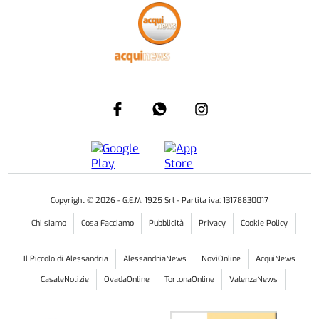
Copyright ©
2026
- G.E.M. 1925 Srl - Partita iva: 13178830017
Chi siamo
Cosa Facciamo
Pubblicità
Privacy
Cookie Policy
Il Piccolo di Alessandria
AlessandriaNews
NoviOnline
AcquiNews
CasaleNotizie
OvadaOnline
TortonaOnline
ValenzaNews