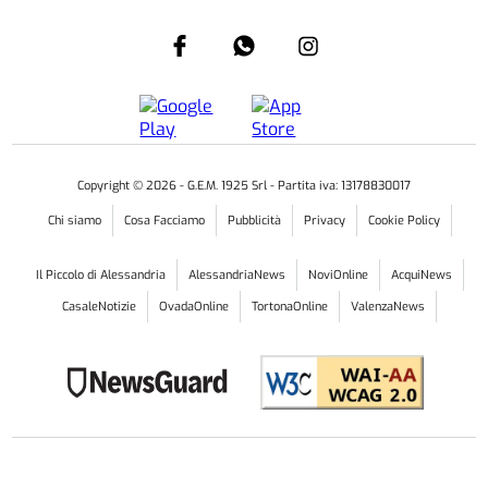
Copyright ©
2026
- G.E.M. 1925 Srl - Partita iva: 13178830017
Chi siamo
Cosa Facciamo
Pubblicità
Privacy
Cookie Policy
Il Piccolo di Alessandria
AlessandriaNews
NoviOnline
AcquiNews
CasaleNotizie
OvadaOnline
TortonaOnline
ValenzaNews