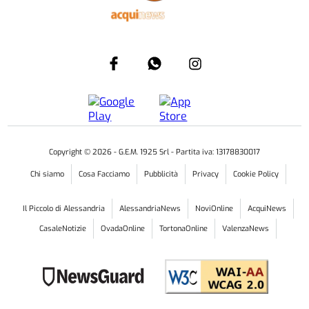
Copyright ©
2026
- G.E.M. 1925 Srl - Partita iva: 13178830017
Chi siamo
Cosa Facciamo
Pubblicità
Privacy
Cookie Policy
Il Piccolo di Alessandria
AlessandriaNews
NoviOnline
AcquiNews
CasaleNotizie
OvadaOnline
TortonaOnline
ValenzaNews