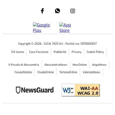
Copyright ©
2026
- G.E.M. 1925 Srl - Partita iva: 13178830017
Chi siamo
Cosa Facciamo
Pubblicità
Privacy
Cookie Policy
Il Piccolo di Alessandria
AlessandriaNews
NoviOnline
AcquiNews
CasaleNotizie
OvadaOnline
TortonaOnline
ValenzaNews