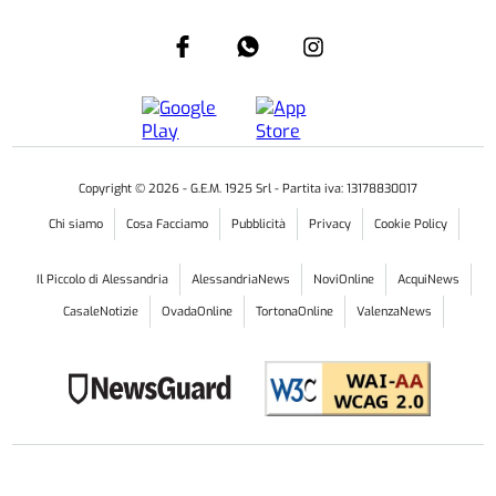
Copyright ©
2026
- G.E.M. 1925 Srl - Partita iva: 13178830017
Chi siamo
Cosa Facciamo
Pubblicità
Privacy
Cookie Policy
Il Piccolo di Alessandria
AlessandriaNews
NoviOnline
AcquiNews
CasaleNotizie
OvadaOnline
TortonaOnline
ValenzaNews