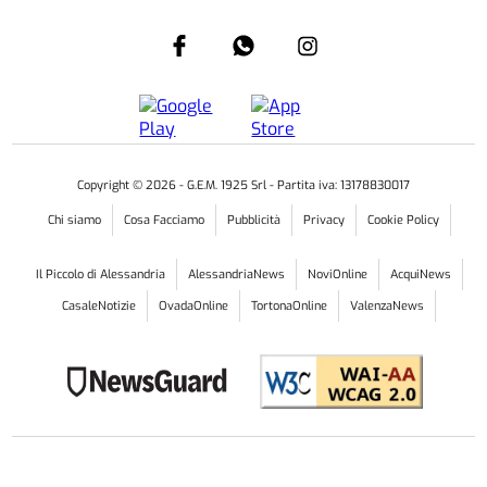
Copyright ©
2026
- G.E.M. 1925 Srl - Partita iva: 13178830017
Chi siamo
Cosa Facciamo
Pubblicità
Privacy
Cookie Policy
Il Piccolo di Alessandria
AlessandriaNews
NoviOnline
AcquiNews
CasaleNotizie
OvadaOnline
TortonaOnline
ValenzaNews