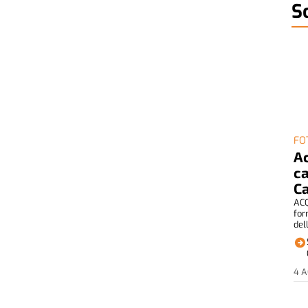
S
FO
Ac
ca
Ca
ACQ
for
del
4 