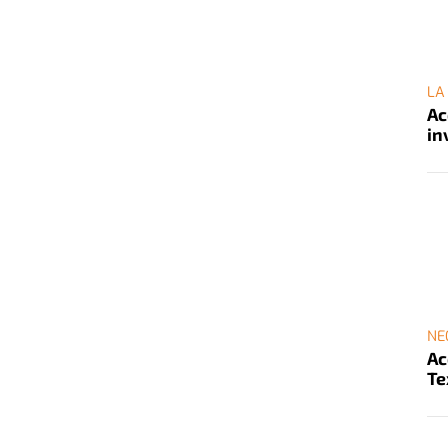
LA
Ac
in
NE
Ac
Te