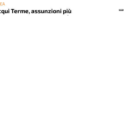
DEA
qui Terme, assunzioni più
pide: il Comune utilizzerà le
aduatorie di altri enti
UI TERME - Il Comune di Acqui Terme accelera
 fronte delle assunzioni. E sceglie di ricorrere ...
Acqui Terme, saltano i tombini in zona Bagni
AGOSTO 2026
ore
14:33
bbliredazionali
NIZIATIVA
essandria, al Centro
mmerciale Panorama arriva “I
ve Football”
13 LUGLIO 2026
ore
07:00
NFARTIGIANATO