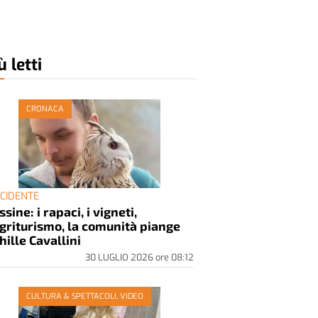
ù letti
CRONACA
INCIDENTE
ssine: i rapaci, i vigneti,
agriturismo, la comunità piange
hille Cavallini
30 LUGLIO 2026
ore
08:12
CULTURA & SPETTACOLI, VIDEO