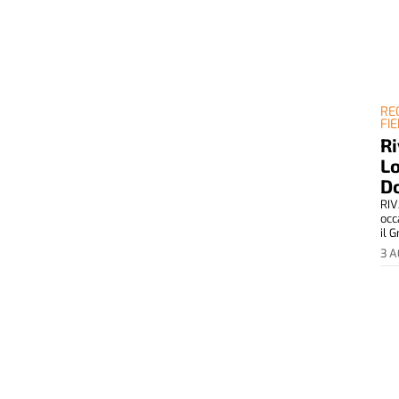
RE
FI
Ri
Lo
D
RIV
occ
il G
3 