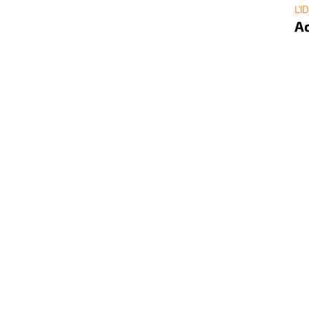
L'I
Ac
ra
gr
ACQ
sul
3 
Pu
L'I
Al
Co
Lo
CO