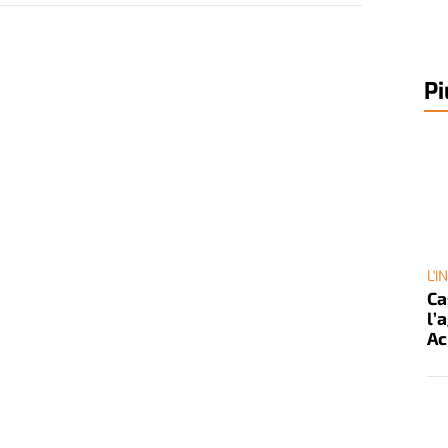
Pi
L'
Ca
l’
Ac