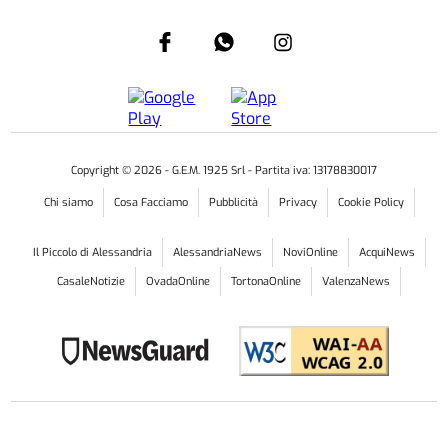
Copyright ©
2026
- G.E.M. 1925 Srl - Partita iva: 13178830017
Chi siamo
Cosa Facciamo
Pubblicità
Privacy
Cookie Policy
Il Piccolo di Alessandria
AlessandriaNews
NoviOnline
AcquiNews
CasaleNotizie
OvadaOnline
TortonaOnline
ValenzaNews