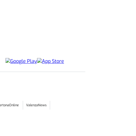
ortonaOnline
ValenzaNews