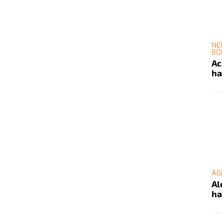
NE
BO
Ac
ha
AG
Al
ha