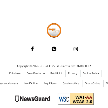
Copyright ©
2026
- G.E.M. 1925 Srl - Partita iva: 13178830017
Chi siamo
Cosa Facciamo
Pubblicità
Privacy
Cookie Policy
lessandriaNews
NoviOnline
AcquiNews
CasaleNotizie
OvadaOnline
T