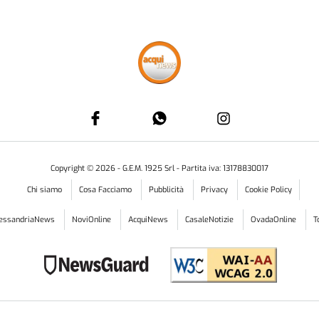
Copyright ©
2026
- G.E.M. 1925 Srl - Partita iva: 13178830017
Chi siamo
Cosa Facciamo
Pubblicità
Privacy
Cookie Policy
lessandriaNews
NoviOnline
AcquiNews
CasaleNotizie
OvadaOnline
T