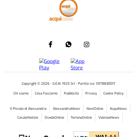
Copyright ©
2026
- G.E.M. 1925 Srl - Partita iva: 13178830017
Chi siamo
Cosa Facciamo
Pubblicità
Privacy
Cookie Policy
Il Piccolo di Alessandria
AlessandriaNews
NoviOnline
AcquiNews
CasaleNotizie
OvadaOnline
TortonaOnline
ValenzaNews