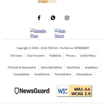
Copyright ©
2026
- G.E.M. 1925 Srl - Partita iva: 13178830017
Chi siamo
Cosa Facciamo
Pubblicità
Privacy
Cookie Policy
Il Piccolo di Alessandria
AlessandriaNews
NoviOnline
AcquiNews
CasaleNotizie
OvadaOnline
TortonaOnline
ValenzaNews