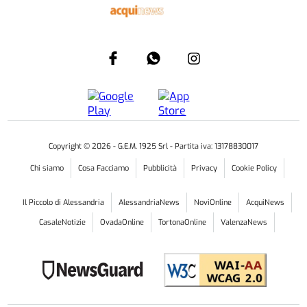
Copyright ©
2026
- G.E.M. 1925 Srl - Partita iva: 13178830017
Chi siamo
Cosa Facciamo
Pubblicità
Privacy
Cookie Policy
Il Piccolo di Alessandria
AlessandriaNews
NoviOnline
AcquiNews
CasaleNotizie
OvadaOnline
TortonaOnline
ValenzaNews