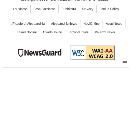
Chi siamo
Cosa Facciamo
Pubblicità
Privacy
Cookie Policy
Il Piccolo di Alessandria
AlessandriaNews
NoviOnline
AcquiNews
CasaleNotizie
OvadaOnline
TortonaOnline
ValenzaNews