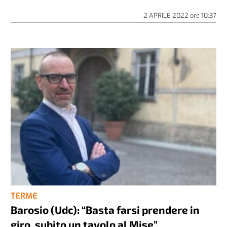
2 APRILE 2022
ore
10:37
TERME
Barosio (Udc): “Basta farsi prendere in
giro, subito un tavolo al Mise”