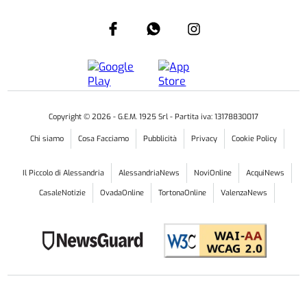
Copyright ©
2026
- G.E.M. 1925 Srl - Partita iva: 13178830017
Chi siamo
Cosa Facciamo
Pubblicità
Privacy
Cookie Policy
Il Piccolo di Alessandria
AlessandriaNews
NoviOnline
AcquiNews
CasaleNotizie
OvadaOnline
TortonaOnline
ValenzaNews