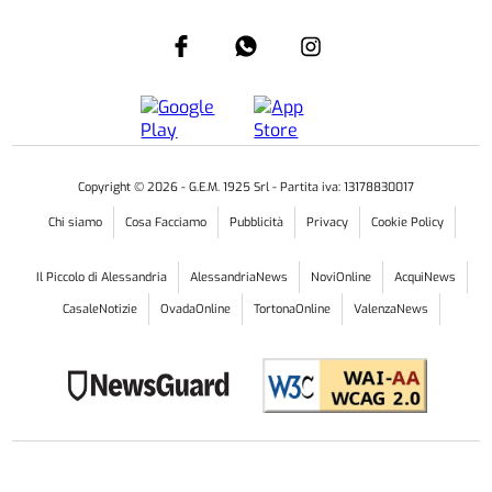
Copyright ©
2026
- G.E.M. 1925 Srl - Partita iva: 13178830017
Chi siamo
Cosa Facciamo
Pubblicità
Privacy
Cookie Policy
Il Piccolo di Alessandria
AlessandriaNews
NoviOnline
AcquiNews
CasaleNotizie
OvadaOnline
TortonaOnline
ValenzaNews