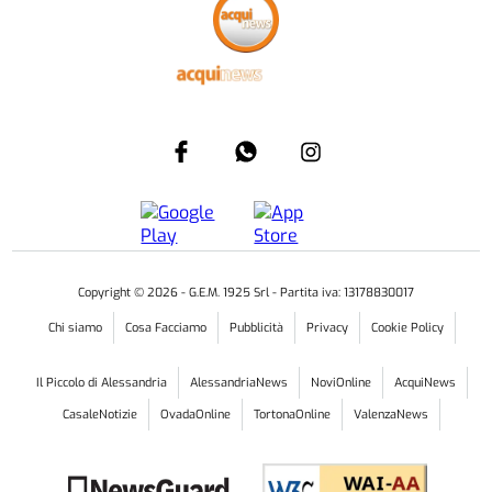
Copyright ©
2026
- G.E.M. 1925 Srl - Partita iva: 13178830017
Chi siamo
Cosa Facciamo
Pubblicità
Privacy
Cookie Policy
Il Piccolo di Alessandria
AlessandriaNews
NoviOnline
AcquiNews
CasaleNotizie
OvadaOnline
TortonaOnline
ValenzaNews