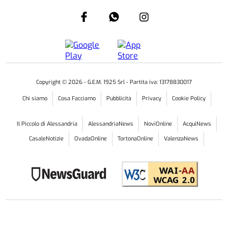
Copyright ©
2026
- G.E.M. 1925 Srl - Partita iva: 13178830017
Chi siamo
Cosa Facciamo
Pubblicità
Privacy
Cookie Policy
Il Piccolo di Alessandria
AlessandriaNews
NoviOnline
AcquiNews
CasaleNotizie
OvadaOnline
TortonaOnline
ValenzaNews