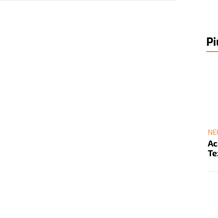
Pi
NE
Ac
Te