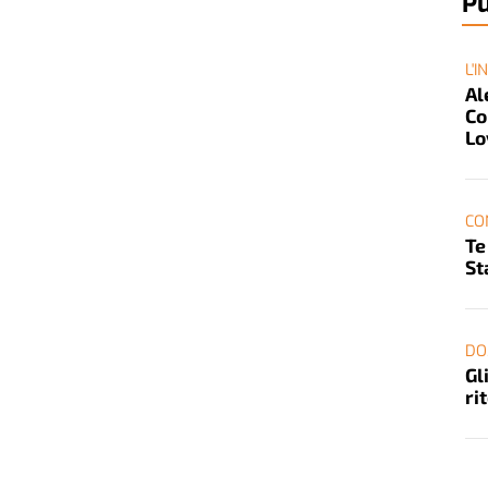
Pu
L'I
Al
Co
Lo
CO
Te
St
DO
Gl
ri