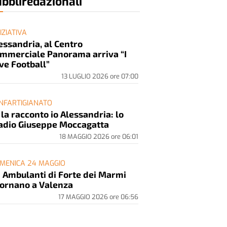
bbliredazionali
NIZIATIVA
essandria, al Centro
mmerciale Panorama arriva “I
ve Football”
13 LUGLIO 2026
ore
07:00
NFARTIGIANATO
 la racconto io Alessandria: lo
adio Giuseppe Moccagatta
18 MAGGIO 2026
ore
06:01
MENICA 24 MAGGIO
i Ambulanti di Forte dei Marmi
tornano a Valenza
17 MAGGIO 2026
ore
06:56