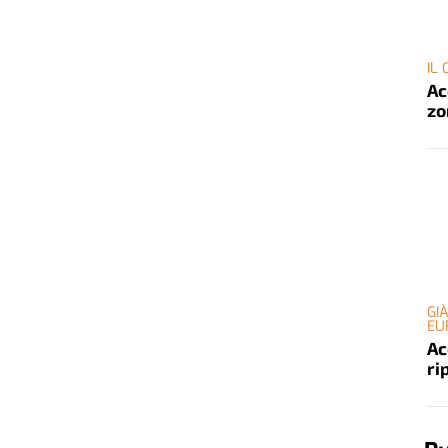
IL
Ac
zo
GI
EU
Ac
ri