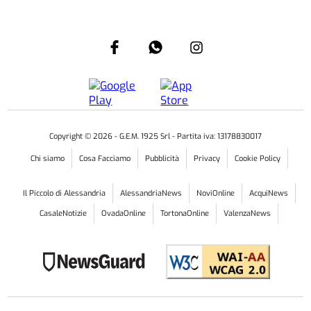
Copyright ©
2026
- G.E.M. 1925 Srl - Partita iva: 13178830017
Chi siamo
Cosa Facciamo
Pubblicità
Privacy
Cookie Policy
Il Piccolo di Alessandria
AlessandriaNews
NoviOnline
AcquiNews
CasaleNotizie
OvadaOnline
TortonaOnline
ValenzaNews