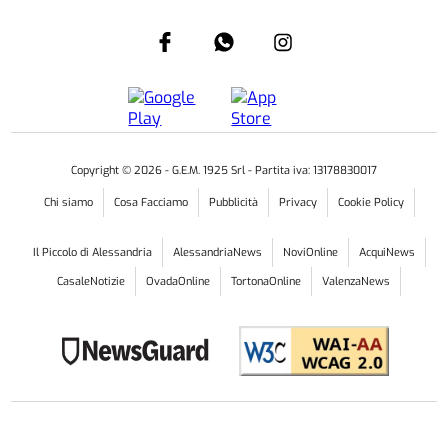
Copyright ©
2026
- G.E.M. 1925 Srl - Partita iva: 13178830017
Chi siamo
Cosa Facciamo
Pubblicità
Privacy
Cookie Policy
Il Piccolo di Alessandria
AlessandriaNews
NoviOnline
AcquiNews
CasaleNotizie
OvadaOnline
TortonaOnline
ValenzaNews