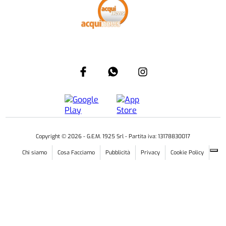
Copyright ©
2026
- G.E.M. 1925 Srl - Partita iva: 13178830017
Chi siamo
Cosa Facciamo
Pubblicità
Privacy
Cookie Policy
Il Piccolo di Alessandria
AlessandriaNews
NoviOnline
AcquiNews
CasaleNotizie
OvadaOnline
TortonaOnline
ValenzaNews