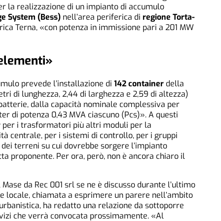
er la realizzazione di un impianto di accumulo
ge System (Bess)
nell’area periferica di
regione Torta-
ettrica Terna, «con potenza in immissione pari a 201 MW
elementi»
umulo prevede l’installazione di
142 container
della
tri di lunghezza, 2,44 di larghezza e 2,59 di altezza)
 batterie, dalla capacità nominale complessiva per
ter di potenza 0,43 MVA ciascuno (Pcs)». A questi
r
per i trasformatori più altri moduli per la
tà centrale, per i sistemi di controllo, per i gruppi
 dei terreni su cui dovrebbe sorgere l’impianto
tta proponente. Per ora, però, non è ancora chiaro il
 Mase da Rec 001 srl se ne è discusso durante l’ultimo
e locale, chiamata a esprimere un parere nell’ambito
urbanistica, ha redatto una relazione da sottoporre
ervizi che verrà convocata prossimamente. «Al