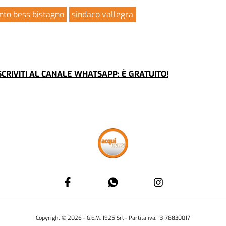
nto bess bistagno
sindaco vallegra
CRIVITI AL CANALE WHATSAPP: È GRATUITO!
Copyright ©
2026
- G.E.M. 1925 Srl - Partita iva: 13178830017