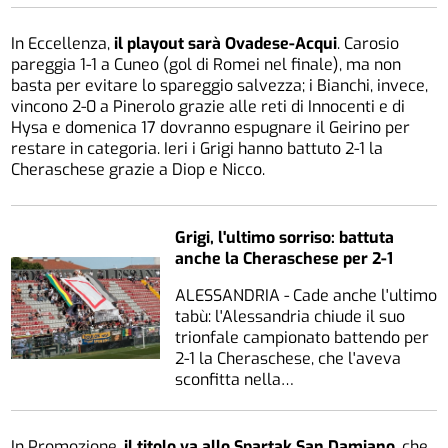
In Eccellenza,
il playout sarà Ovadese-Acqui
. Carosio
pareggia 1-1 a Cuneo (gol di Romei nel finale), ma non
basta per evitare lo spareggio salvezza; i Bianchi, invece,
vincono 2-0 a Pinerolo grazie alle reti di Innocenti e di
Hysa e domenica 17 dovranno espugnare il Geirino per
restare in categoria. Ieri i Grigi hanno battuto 2-1 la
Cheraschese grazie a Diop e Nicco.
Grigi, l'ultimo sorriso: battuta
anche la Cheraschese per 2-1
ALESSANDRIA - Cade anche l'ultimo
tabù: l'Alessandria chiude il suo
trionfale campionato battendo per
2-1 la Cheraschese, che l'aveva
sconfitta nella…
In Promozione,
il titolo va allo Spartak San Damiano
, che