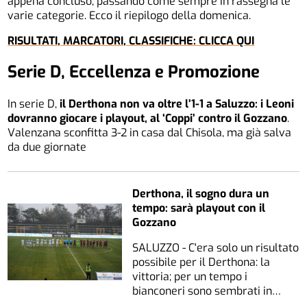
appena concluso, passando come sempre in rassegna le
varie categorie. Ecco il riepilogo della domenica.
RISULTATI, MARCATORI, CLASSIFICHE: CLICCA QUI
Serie D, Eccellenza e Promozione
In serie D,
il Derthona non va oltre l’1-1 a Saluzzo: i Leoni
dovranno giocare i playout, al ‘Coppi’ contro il Gozzano
.
Valenzana sconfitta 3-2 in casa dal Chisola, ma già salva
da due giornate
Derthona, il sogno dura un
tempo: sarà playout con il
Gozzano
SALUZZO - C'era solo un risultato
possibile per il Derthona: la
vittoria; per un tempo i
bianconeri sono sembrati in…