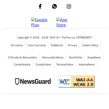
Copyright ©
2026
- G.E.M. 1925 Srl - Partita iva: 13178830017
Chi siamo
Cosa Facciamo
Pubblicità
Privacy
Cookie Policy
Il Piccolo di Alessandria
AlessandriaNews
NoviOnline
AcquiNews
CasaleNotizie
OvadaOnline
TortonaOnline
ValenzaNews