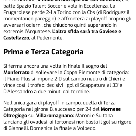
batte Spazio Talent Soccer e vola in Eccellenza. La
Frugarolese perde 2-1 a Torino con la Cbs (di Rodriguez il
momentaneo pareggio) e affronterà ai playoff proprio gli
avversari odierni, che chiudono quinti superando in
extremis l’Arquatese.
L’altra sfida sarà tra Gaviese e
Castellazzo
, al Pedemonte.
Prima e Terza Categoria
Si ferma ancora una volta in finale il sogno del
Monferrato
di sollevare la Coppa Piemonte di categoria:
il Fiano Plus si impone 2-0 sul campo neutro di Chieri e
vince così il trofeo; decisivi i gol di Scappatura al 33′ e
D’Alessandro a due minuti dal termine.
Nell’unica gara di playoff in campo, quella di Terza
Categoria nel girone B, successo per 2-1 del
Mornese
Oltregiogo
sul
Villaromagnano:
Maroni e Sultana
lanciano gli ovadesi, ai tortonesi non basta il gol su rigore
di Giannelli. Domenica la finale a Volpedo.