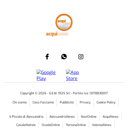
Copyright ©
2026
- G.E.M. 1925 Srl - Partita iva: 13178830017
Chi siamo
Cosa Facciamo
Pubblicità
Privacy
Cookie Policy
Il Piccolo di Alessandria
AlessandriaNews
NoviOnline
AcquiNews
CasaleNotizie
OvadaOnline
TortonaOnline
ValenzaNews