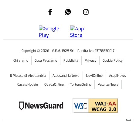
Copyright ©
2026
- G.E.M. 1925 Srl - Partita iva: 13178830017
Chi siamo
Cosa Facciamo
Pubblicità
Privacy
Cookie Policy
Il Piccolo di Alessandria
AlessandriaNews
NoviOnline
AcquiNews
CasaleNotizie
OvadaOnline
TortonaOnline
ValenzaNews