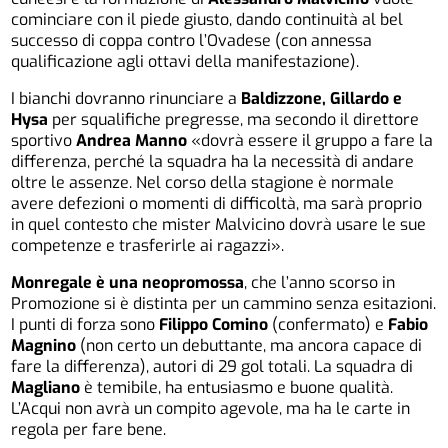
cominciare con il piede giusto, dando continuità al bel
successo di coppa contro l’Ovadese (con annessa
qualificazione agli ottavi della manifestazione).
I bianchi dovranno rinunciare a
Baldizzone, Gillardo e
Hysa
per squalifiche pregresse, ma secondo il direttore
sportivo
Andrea Manno
«dovrà essere il gruppo a fare la
differenza, perché la squadra ha la necessità di andare
oltre le assenze. Nel corso della stagione è normale
avere defezioni o momenti di difficoltà, ma sarà proprio
in quel contesto che mister Malvicino dovrà usare le sue
competenze e trasferirle ai ragazzi».
Monregale è una neopromossa
, che l’anno scorso in
Promozione si è distinta per un cammino senza esitazioni.
I punti di forza sono
Filippo Comino
(confermato) e
Fabio
Magnino
(non certo un debuttante, ma ancora capace di
fare la differenza), autori di 29 gol totali. La squadra di
Magliano
è temibile, ha entusiasmo e buone qualità.
L’Acqui non avrà un compito agevole, ma ha le carte in
regola per fare bene.