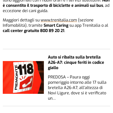
sono aggiornati con i nuovi orari e i servizi sostitutivi.
Non
è consentito il trasporto di biciclette e animali sui bus
, ad
eccezione dei cani guida.
Maggiori dettagli su
www.trenitalia.com
(sezione
Infomobilità), tramite
Smart Caring
su app Trenitalia o al
call center gratuito 800 89 20 21
.
Auto si ribalta sulla bretella
A26-A7: cinque feriti in codice
giallo
PREDOSA – Paura oggi
pomeriggio intorno alle 17 sulla
bretella A26-A7, all'altezza di
Novi Ligure, dove si è verificato
un…