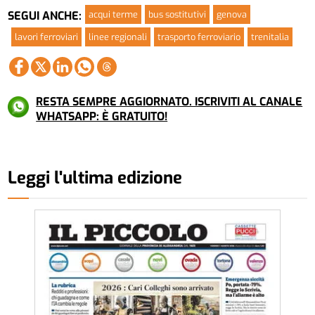
acqui terme
bus sostitutivi
genova
SEGUI ANCHE:
lavori ferroviari
linee regionali
trasporto ferroviario
trenitalia
RESTA SEMPRE AGGIORNATO. ISCRIVITI AL CANALE
WHATSAPP: È GRATUITO!
Leggi l'ultima edizione